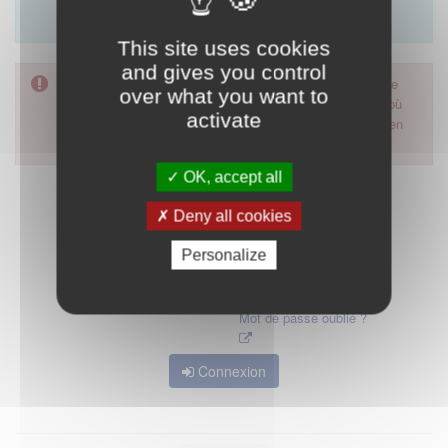
Merci d'utiliser le formulaire de contact en cliquant sur
"démarrer".
This site uses cookies
and gives you control
Pour accéder à ce formulaire, merci d'utiliser votre mot de
over what you want to
passe d'accès aux applications de la HAS. Dans le cas où
activate
vous l'auriez oublié, nous vous invitons à cliquer sur le lien
"mot de passe oublié".
OK, accept all
Deny all cookies
Personalize
Mot de passe oublié ?
Connexion