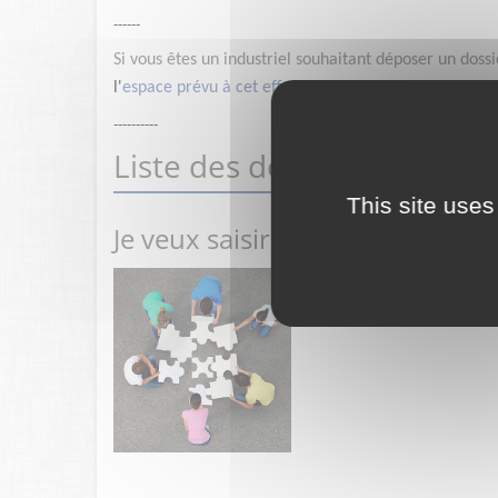
------
Si vous êtes un industriel souhaitant déposer un doss
l'
espace prévu à cet effet
----------
Liste des démarches
This site uses
Je veux saisir la HAS
Demande d'actualisation d'
secteurs social et médico-soci