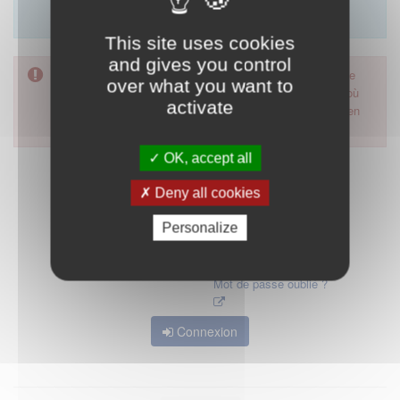
Merci d'utiliser le formulaire de contact en cliquant sur
"démarrer".
This site uses cookies
and gives you control
Pour accéder à ce formulaire, merci d'utiliser votre mot de
over what you want to
passe d'accès aux applications de la HAS. Dans le cas où
activate
vous l'auriez oublié, nous vous invitons à cliquer sur le lien
"mot de passe oublié".
OK, accept all
Deny all cookies
Personalize
Mot de passe oublié ?
Connexion