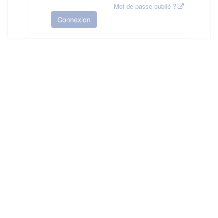
Mot de passe oublié ?
Connexion
HAS ©2018-2025 - Tous droits réservés
Mentions légales
CGU
Plan du site
FAQ
Contact
Ce service est proposé par
la Haute Autorité de Santé
.